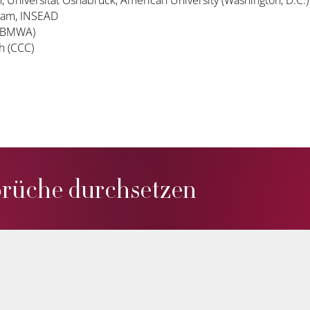
ram, INSEAD
M/BMWA)
ch (CCC)
prüche durchsetzen