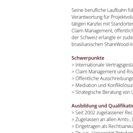
Seine berufliche Laufbahn f
Verantwortung für Projektvolu
tätigen Kanzlei mit Standorte
Claim Management, öffentlic
der Schweiz erlangte er zud
brasilianischen ShareWood-In
Schwerpunkte
> Internationale Vertragsges
> Claim Management und Ris
> Öffentliche Ausschreibunge
> Mediation und Konfliktlösu
> Strategische Beratung von
Ausbildung und Qualifikat
> Seit 2002 zugelassener Re
> Zugelassen an allen Amts-
> Eingetragen als Rechtsanwa
> Dr. iur., Universität Potsd