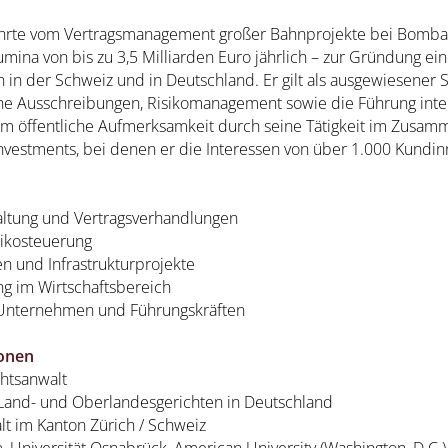
ührte vom Vertragsmanagement großer Bahnprojekte bei Bombar
mina von bis zu 3,5 Milliarden Euro jährlich – zur Gründung ein
n in der Schweiz und in Deutschland. Er gilt als ausgewiesener S
he Ausschreibungen, Risikomanagement sowie die Führung inter
em öffentliche Aufmerksamkeit durch seine Tätigkeit im Zusa
vestments, bei denen er die Interessen von über 1.000 Kundin
taltung und Vertragsverhandlungen
ikosteuerung
n und Infrastrukturprojekte
ng im Wirtschaftsbereich
 Unternehmen und Führungskräften
ionen
chtsanwalt
, Land- und Oberlandesgerichten in Deutschland
lt im Kanton Zürich / Schweiz
am, Universität Osnabrück, American University (Washington, D.C.)